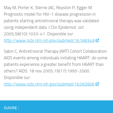
May M, Porter K, Sterne JAC, Royston P, Egger M.
Prognostic model for HIV-1 disease progression in
patients starting antiretroviral therapy was validated
using independent data. J Clin Epidemiol. oct
2005;58(10):1033‑41. Disponible sur:
http://www.ncbi.nlm.nih.gov/pubmed/16168349
Sabin C, Antiretroviral Therapy (ART) Cohort Collaboration.
AIDS events among individuals initiating HAART: do some
patients experience a greater benefit from HAART than
others? AIDS. 18 nov 2005;19(17):1995‑2000.
Disponible sur:
http://www.ncbi.nlm.nih.gov/pubmed/16260906
SUIVRE :