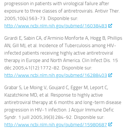
progression in patients with virological failure after
exposure to three classes of antiretrovirals. Antivir Ther.
2005;10(4):563‑73. Disponible sur:
http://www.ncbi.nlm.nih.gov/pubmed/16038483
Girardi E, Sabin CA, d’Arminio Monforte A, Hogg B, Phillips
AN, Gill MJ, et al. Incidence of Tuberculosis among HIV-
infected patients receiving highly active antiretroviral
therapy in Europe and North America. Clin Infect Dis. 15
déc 2005;41(12):1772‑82. Disponible sur:
http://www.ncbi.nlm.nih.gov/pubmed/16288403
Grabar S, Le Moing V, Goujard C, Egger M, Leport C,
Kazatchkine MD, et al. Response to highly active
antiretroviral therapy at 6 months and long-term disease
progression in HIV-1 infection. J Acquir Immune Defic
Syndr. 1 juill 2005;39(3):284‑92. Disponible sur:
http://www.ncbi.nlm.nih.gov/pubmed/15980687