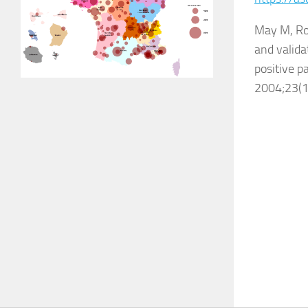
May M, Roy
and valida
positive p
2004;23(1