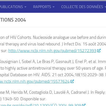
PUBLICATIONS
RAPPORTS
COLLECTE DES DONNÉES
TIONS 2004
ion of HIV Cohorts. Nucleoside analogue use before and durin
iral therapy and virus load rebound. J Infect Dis. 15 août 20
 sur:
http://www.ncbi.nlm.nih.gov/pubmed/15272393
Kousignian I, Sobel A, Le Bras P, Gasnault J, Enel P, et al. Imm
to highly active antiretroviral therapy over 50 years of age.
pital Database on HIV. AIDS. 21 oct 2004;18(15):2029‑38. D
w.ncbi.nlm.nih.gov/pubmed/15577624
e M, Herida M, Costagliola D, Lavolé A, Cadranel J. In Reply: 
:1349‑50. Disponible sur:
scopubs.org/doi/pdf/10.1200/JCO.2004.99.309