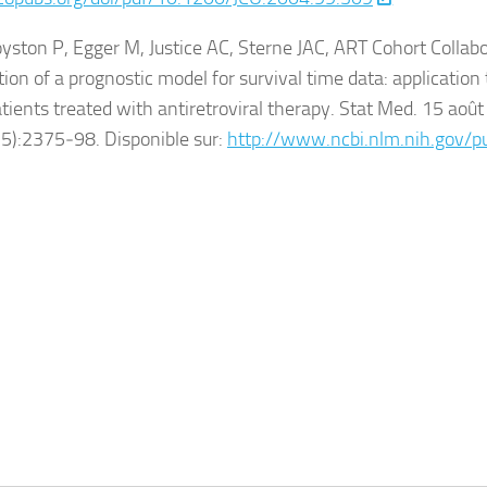
ston P, Egger M, Justice AC, Sterne JAC, ART Cohort Colla
tion of a prognostic model for survival time data: application
atients treated with antiretroviral therapy. Stat Med. 15 août
5):2375‑98. Disponible sur:
http://www.ncbi.nlm.nih.gov