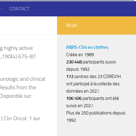
CONTACT
PLUS
g highly active
ANRS-CO4 en chiffres
Créée en 1989
04;190(4):675‑87.
230 448
participants suivis
depuis 1992
172
centres des 23 COREVIH
unologic and clinical
ont participé à la collecte des
 Results from the
données en 202
3
isponible sur:
106 506
participants ont été
suivis en 202
3
Plus de 250 publications depuis
J Clin Oncol. 1 avr
1992