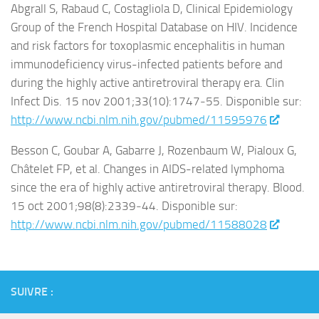
Abgrall S, Rabaud C, Costagliola D, Clinical Epidemiology
Group of the French Hospital Database on HIV. Incidence
and risk factors for toxoplasmic encephalitis in human
immunodeficiency virus-infected patients before and
during the highly active antiretroviral therapy era. Clin
Infect Dis. 15 nov 2001;33(10):1747‑55. Disponible sur:
http://www.ncbi.nlm.nih.gov/pubmed/11595976
Besson C, Goubar A, Gabarre J, Rozenbaum W, Pialoux G,
Châtelet FP, et al. Changes in AIDS-related lymphoma
since the era of highly active antiretroviral therapy. Blood.
15 oct 2001;98(8):2339‑44. Disponible sur:
http://www.ncbi.nlm.nih.gov/pubmed/11588028
SUIVRE :