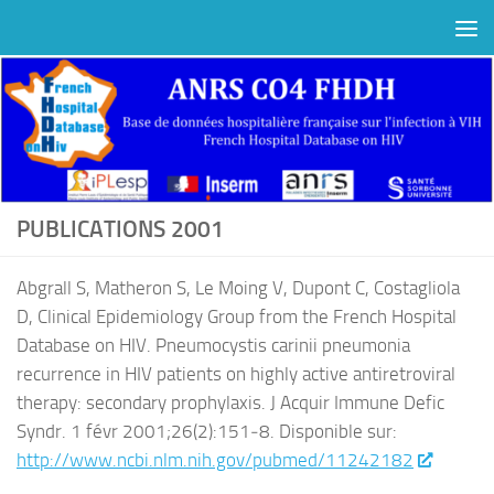
Au dessous du contenu
PUBLICATIONS 2001
Abgrall S, Matheron S, Le Moing V, Dupont C, Costagliola
D, Clinical Epidemiology Group from the French Hospital
Database on HIV. Pneumocystis carinii pneumonia
recurrence in HIV patients on highly active antiretroviral
therapy: secondary prophylaxis. J Acquir Immune Defic
Syndr. 1 févr 2001;26(2):151‑8. Disponible sur:
http://www.ncbi.nlm.nih.gov/pubmed/11242182