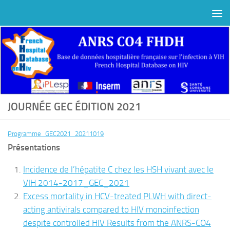
Au dessous du contenu
JOURNÉE GEC ÉDITION 2021
Programme_GEC2021_20211019
Présentations
Incidence de l’hépatite C chez les HSH vivant avec le
VIH 2014-2017_GEC_2021
Excess mortality in HCV-treated PLWH with direct-
acting antivirals compared to HIV monoinfection
despite controlled HIV Results from the ANRS-CO4