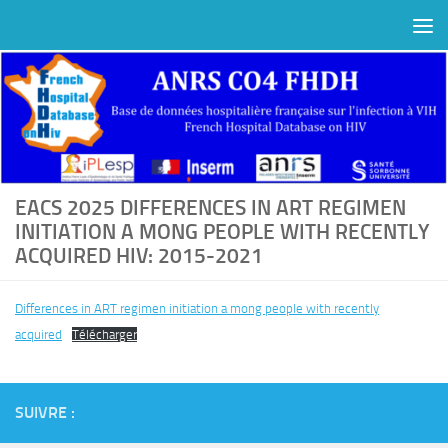
Au dessous du contenu
EACS 2025 DIFFERENCES IN ART REGIMEN
INITIATION A MONG PEOPLE WITH RECENTLY
ACQUIRED HIV: 2015-2021
Differences in ART regimen initiation a mong people with recently
acquired
Télécharger
SUIVRE :